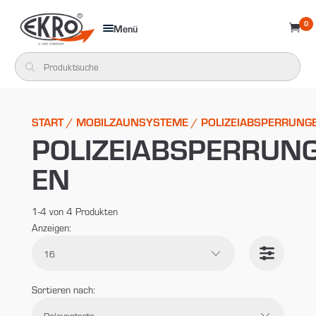
0
Menü

START
/
MOBILZAUNSYSTEME
/ POLIZEIABSPERRUNG
POLIZEIABSPERRUN
EN
1-4 von 4 Produkten
Anzeigen:
Sortieren nach:
Suche