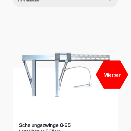
Preis
Filtern
Zurücksetzen
Mietbar
Schalungszwinge 0-65
Verstellbereich 0-65cm