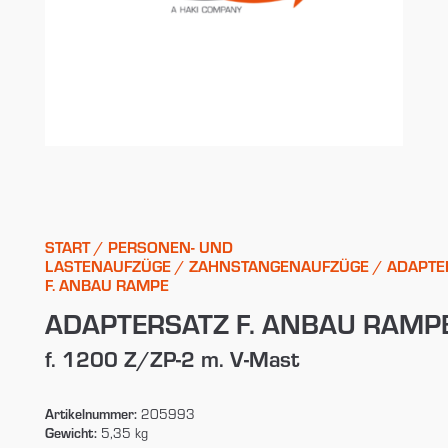
START
/
PERSONEN- UND
LASTENAUFZÜGE
/
ZAHNSTANGENAUFZÜGE
/ ADAPTE
F. ANBAU RAMPE
ADAPTERSATZ F. ANBAU RAMP
f. 1200 Z/ZP-2 m. V-Mast
Artikelnummer:
205993
Gewicht:
5,35 kg