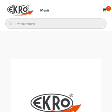
0
Menü
