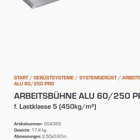
START
/
GERÜSTSYSTEME
/
SYSTEMGERÜST
/ ARBEI
ALU 60/250 PRO
ARBEITSBÜHNE ALU 60/250 P
f. Lastklasse 5 (450kg/m²)
Artikelnummer:
204359
Gewicht:
17,4 kg
Abmessungen:
2,50x0,60m