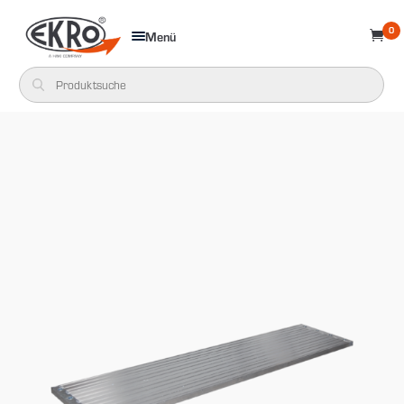
0
Menü
