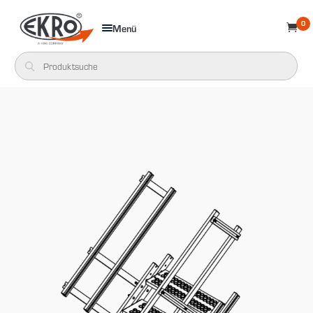
0
Menü
