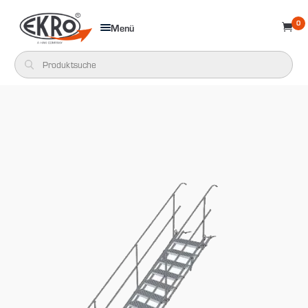
0
Menü
