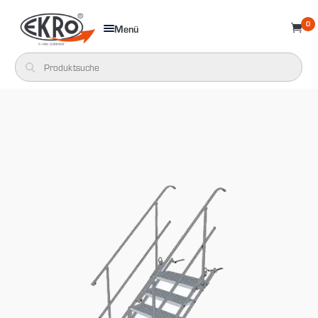
0
Menü
