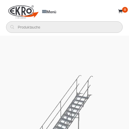
0
Menü
