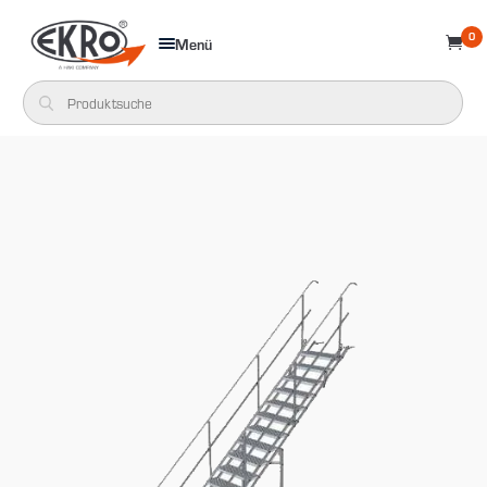
0
Menü
