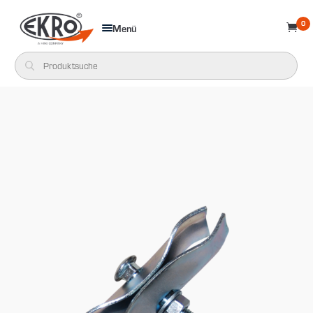
0
Menü
