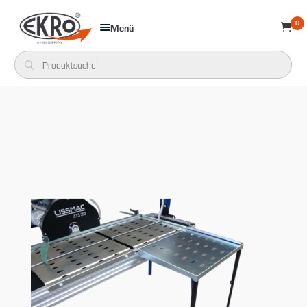
0
Menü
