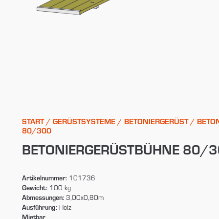
START
/
GERÜSTSYSTEME
/
BETONIERGERÜST
/ BETO
80/300
BETONIERGERÜSTBÜHNE 80/3
Artikelnummer:
101736
Gewicht:
100 kg
Abmessungen:
3,00x0,80m
Ausführung:
Holz
Mietbar