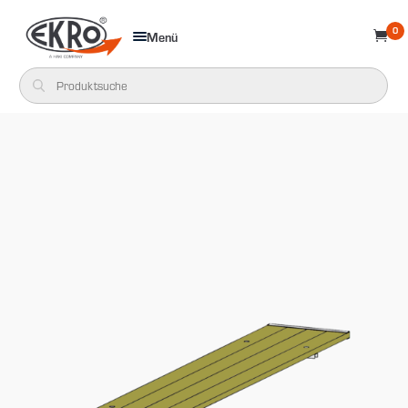
0
Menü
