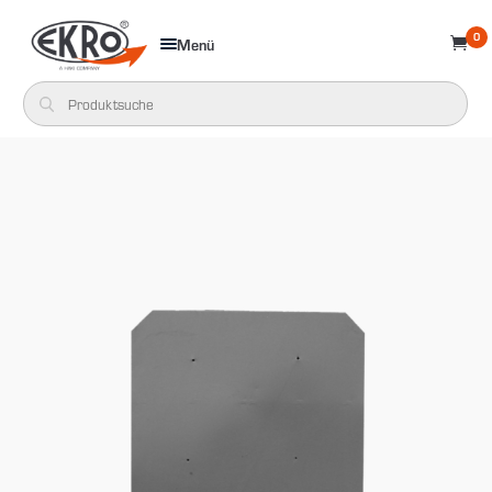
0
Menü
