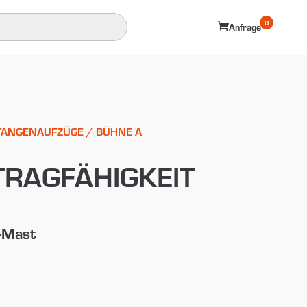
0

Anfrage
TANGENAUFZÜGE
/ BÜHNE A
TRAGFÄHIGKEIT
-Mast