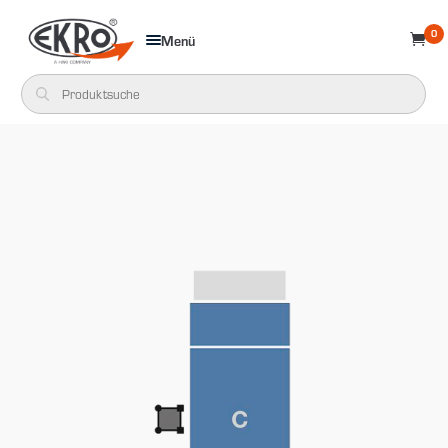
0
Menü
