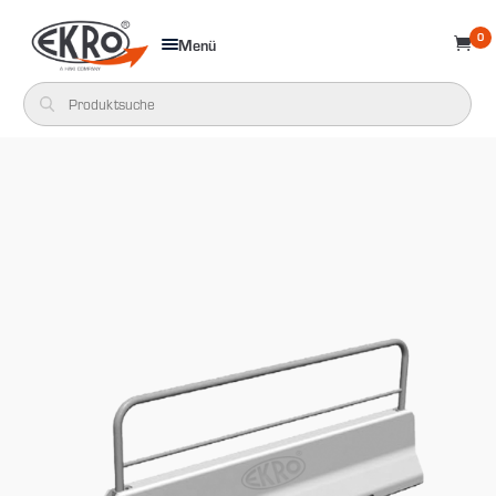
0
Menü
