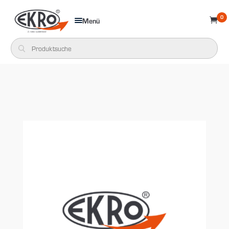
0
Menü
