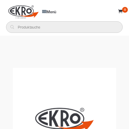
0
Menü
