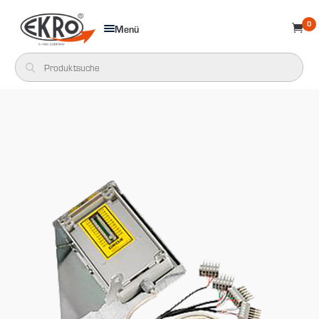
0
Menü
