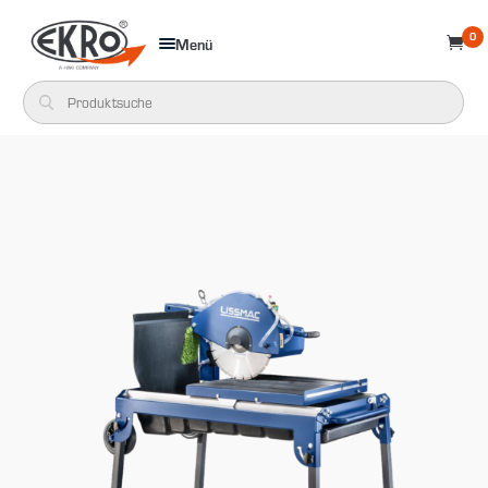
0
Menü
