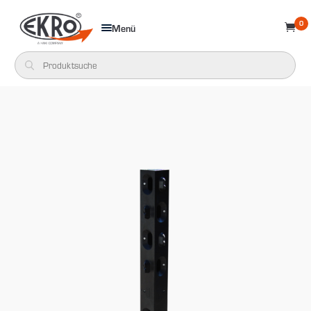
0
Menü
