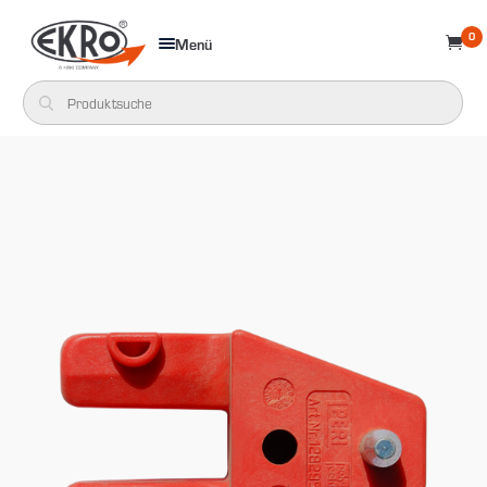
0
Menü
