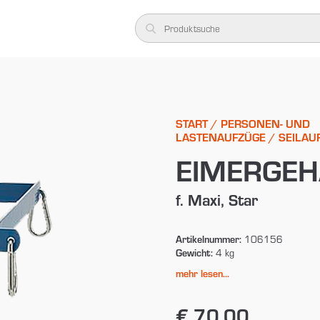
START
/
PERSONEN- UND
LASTENAUFZÜGE
/
SEILAU
EIMERGEHÄ
f. Maxi, Star
Artikelnummer:
106156
Gewicht:
4 kg
mehr lesen...
€ 70,00