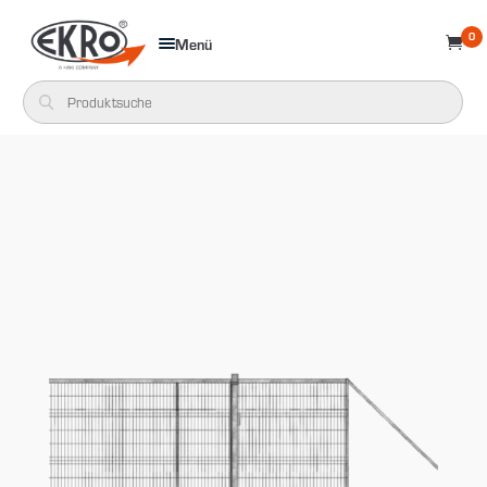
0
Menü
