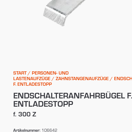
START
/
PERSONEN- UND
LASTENAUFZÜGE
/
ZAHNSTANGENAUFZÜGE
/ ENDSCH
F. ENTLADESTOPP
ENDSCHALTERANFAHRBÜGEL F
ENTLADESTOPP
f. 300 Z
Artikelnummer:
106642