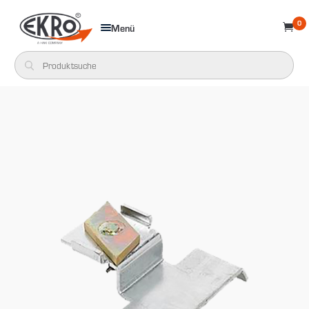
0
Menü
