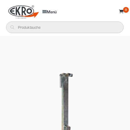
0
Menü
