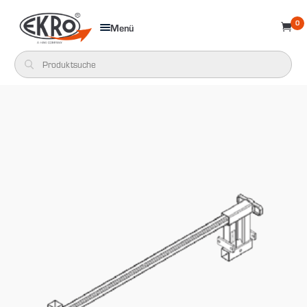
0
Menü
