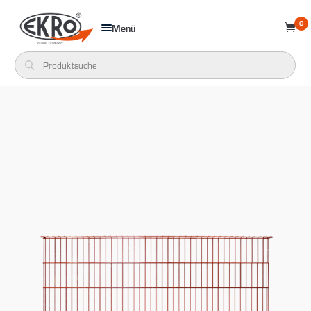
0
Menü
