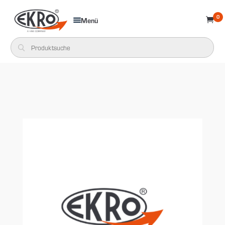
0
Menü
