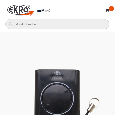
0
Menü
