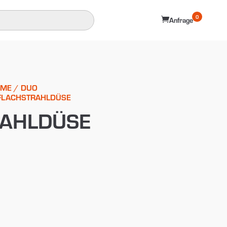
0

Anfrage
EME
/
DUO
FLACHSTRAHLDÜSE
RAHLDÜSE