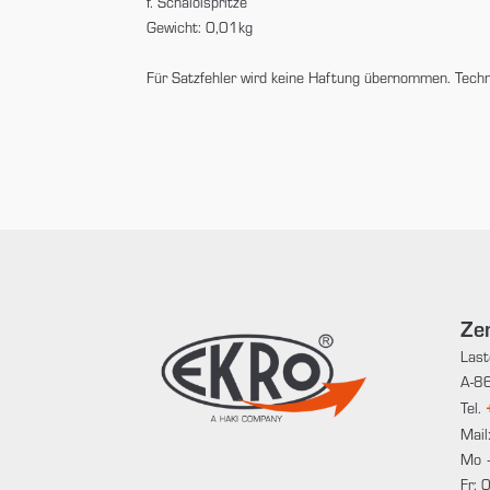
f. Schalölspritze
Gewicht: 0,01kg
Für Satzfehler wird keine Haftung übernommen. Tech
Zen
Last
A-86
Tel.
Mail
Mo 
Fr: 