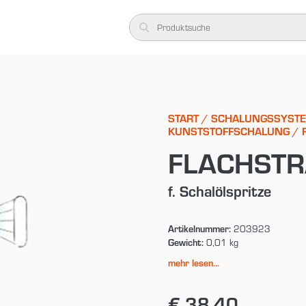
START
/
SCHALUNGSSYST
KUNSTSTOFFSCHALUNG
/ 
FLACHST
f. Schalölspritze
Artikelnummer:
203923
Gewicht:
0,01 kg
mehr lesen...
€ 38,40