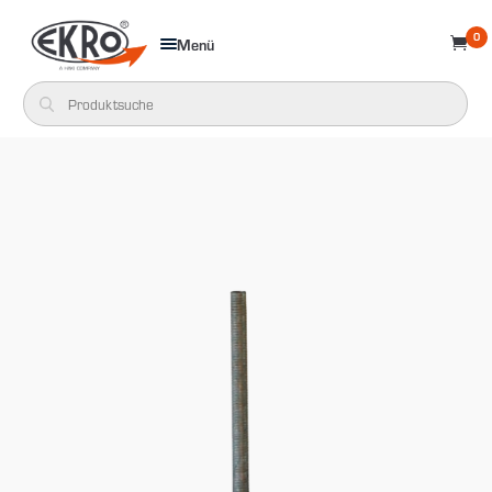
0
Menü
