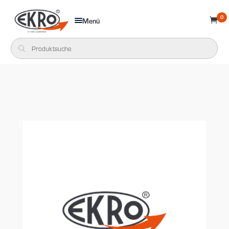
0
Menü
