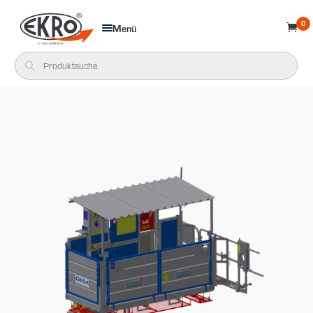
0
Menü
