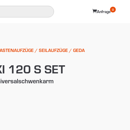
0

Anfrage
LASTENAUFZÜGE
/
SEILAUFZÜGE
/ GEDA
 120 S SET
Universalschwenkarm