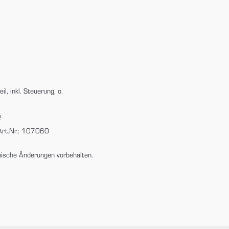
, inkl. Steuerung, o.
2
 Art.Nr.: 107060
nische Änderungen vorbehalten.