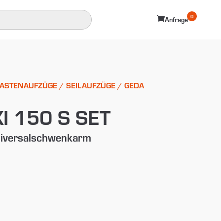
0

Anfrage
LASTENAUFZÜGE
/
SEILAUFZÜGE
/ GEDA
 150 S SET
Universalschwenkarm