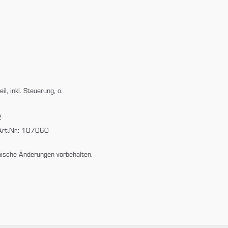
, inkl. Steuerung, o.
2
 Art.Nr.: 107060
nische Änderungen vorbehalten.