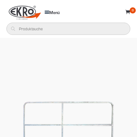
0
Menü
