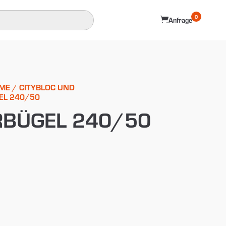
0

Anfrage
ME
/
CITYBLOC UND
EL 240/50
BÜGEL 240/50