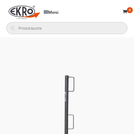
0
Menü
