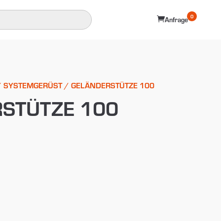
0

Anfrage
/
SYSTEMGERÜST
/ GELÄNDERSTÜTZE 100
STÜTZE 100