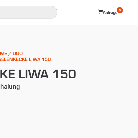
0

Anfrage
EME
/
DUO
GELENKECKE LIWA 150
KE LIWA 150
halung