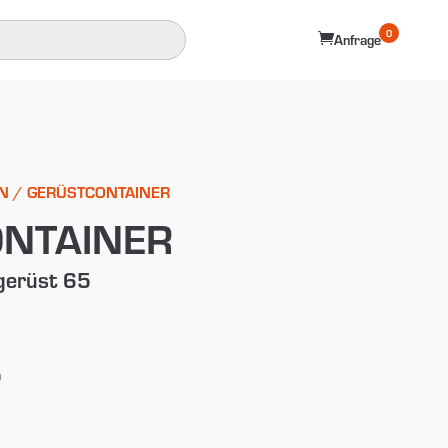
0

Anfrage
N
/ GERÜSTCONTAINER
NTAINER
gerüst 65
m