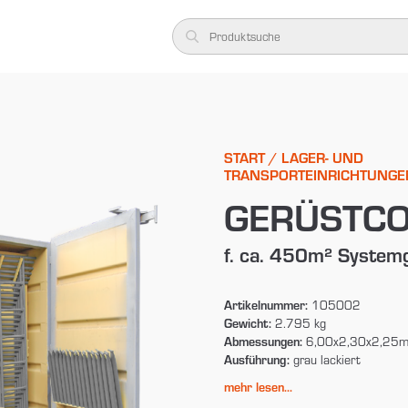
START
/
LAGER- UND
TRANSPORTEINRICHTUNGE
GERÜSTCO
f. ca. 450m² System
Artikelnummer:
105002
Gewicht:
2.795 kg
Abmessungen:
6,00x2,30x2,25
Ausführung:
grau lackiert
mehr lesen...