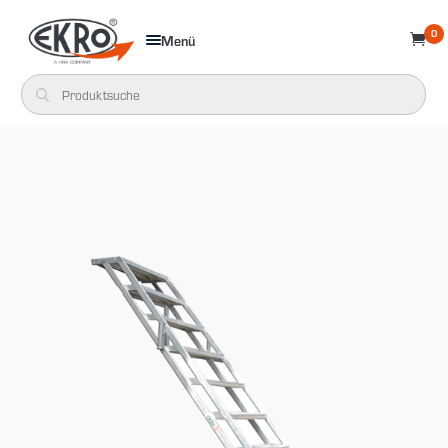
0
Menü
