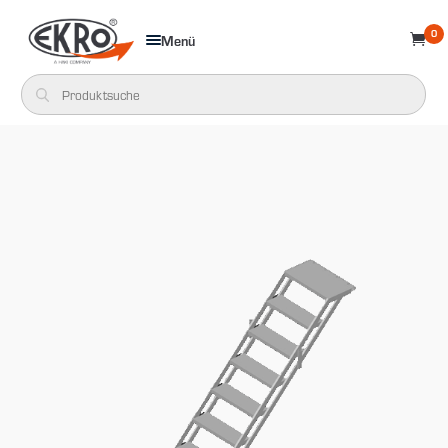
0
Menü
