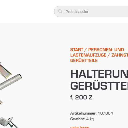
START
/
PERSONEN- UND
LASTENAUFZÜGE
/
ZAHNS
GERÜSTTEILE
HALTERUN
GERÜSTTE
f. 200 Z
Artikelnummer:
107064
Gewicht:
4 kg
mehr lesen...