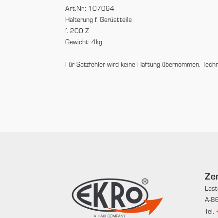
Art.Nr.: 107064
Halterung f. Gerüstteile
f. 200 Z
Gewicht: 4kg
Für Satzfehler wird keine Haftung übernommen. Tech
Zen
Last
A-86
Tel.