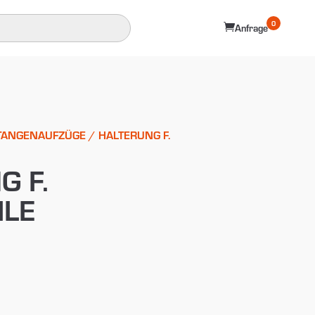
0

Anfrage
TANGENAUFZÜGE
/ HALTERUNG F.
G F.
ILE