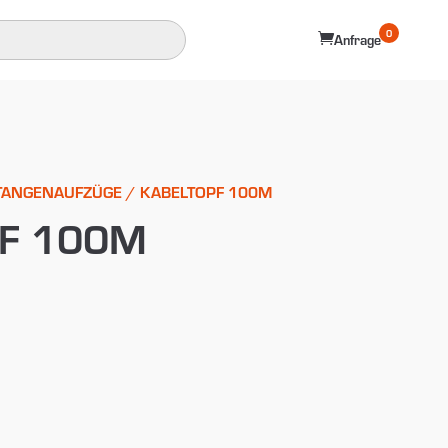
0

Anfrage
TANGENAUFZÜGE
/ KABELTOPF 100M
F 100M