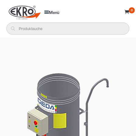
0
Menü
