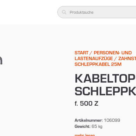
START
/
PERSONEN- UND
LASTENAUFZÜGE
/
ZAHNS
SCHLEPPKABEL 25M
KABELTOP
SCHLEPPK
f. 500 Z
Artikelnummer:
106099
Gewicht:
65 kg
mehr lesen...