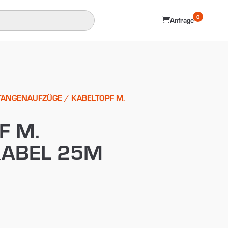
0

Anfrage
TANGENAUFZÜGE
/ KABELTOPF M.
F M.
ABEL 25M