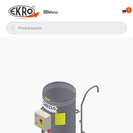
0
Menü
