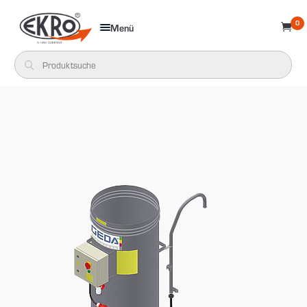
0
Menü
